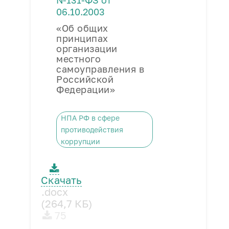
№131-ФЗ от
06.10.2003
«Об общих
принципах
организации
местного
самоуправления в
Российской
Федерации»
НПА РФ в сфере
противодействия
коррупции
Скачать
.docx
(264,7 КБ)
75