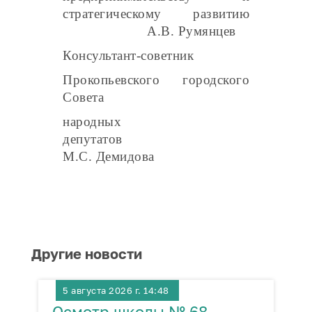
стратегическому развитию
А.В. Румянцев
Консультант-советник
П
рокопьевского городского
Совета
народных
депутатов
М.С. Демидова
Другие новости
5 августа 2026 г. 14:48
Осмотр школы № 68
П