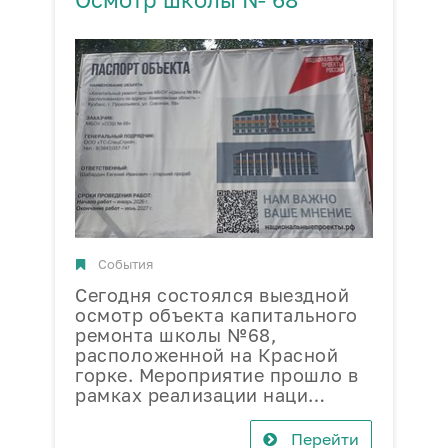
События
Сегодня состоялся выездной
В
осмотр объекта капитального
п
ремонта школы №68,
ф
расположенной на Красной
«
горке. Мероприятие прошло в
З
рамках реализации наци…
с
Перейти