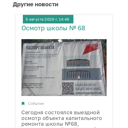
Другие новости
5 августа 2026 г. 14:48
Осмотр школы № 68
П
События
Сегодня состоялся выездной
В
осмотр объекта капитального
п
ремонта школы №68,
ф