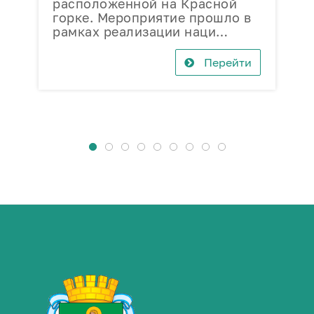
расположенной на Красной
«
горке. Мероприятие прошло в
З
рамках реализации наци…
с
Перейти