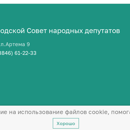
одской Совет народных депутатов
ул.Артема 9
3846) 61-22-33
сие на использование файлов cookie, помог
Хорошо
©
2026