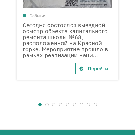
События
Сегодня состоялся выездной
В
осмотр объекта капитального
п
ремонта школы №68,
ф
расположенной на Красной
«
горке. Мероприятие прошло в
З
рамках реализации наци…
с
Перейти