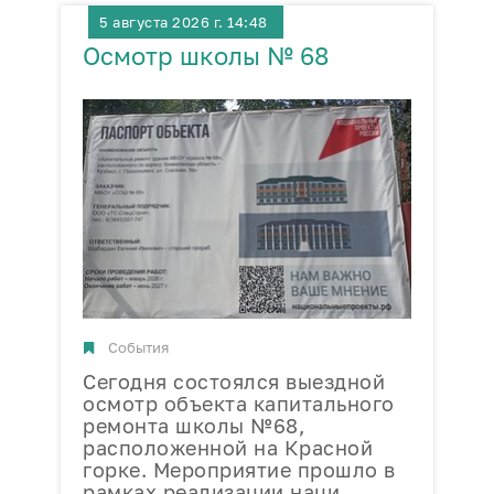
5 августа 2026 г. 14:48
Осмотр школы № 68
П
События
Сегодня состоялся выездной
В
осмотр объекта капитального
п
ремонта школы №68,
ф
расположенной на Красной
«
горке. Мероприятие прошло в
З
рамках реализации наци…
с