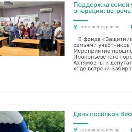
Поддержка семей 
операции: встреча
16 июня 2026 г. 16:00
В фонде «Защитники
семьями участников
Мероприятие прошло
Прокопьевского гор
Ахтямовны и депутат
ходе встречи Забир
День посёлков Вес
15 июня 2026 г. 12:00