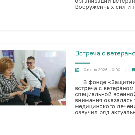
организации ветеран
Вооружённых сил и 
Встреча с ветеран
10 июня 2026 г. 0:00
В фонде «Защитник
встреча с ветераном
специальной военной
внимания оказалась 
медицинского лечени
озвучил ряд актуаль