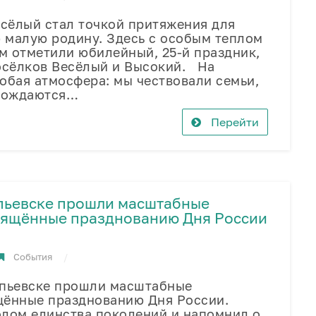
сёлый стал точкой притяжения для
ю малую родину. Здесь с особым теплом
м отметили юбилейный, 25-й праздник,
сёлков Весёлый и Высокий. На
обая атмосфера: мы чествовали семьи,
 рождаются…
Перейти
опьевске прошли масштабные
вящённые празднованию Дня России
События
пьевске прошли масштабные
щённые празднованию Дня России.
олом единства поколений и напомнил о