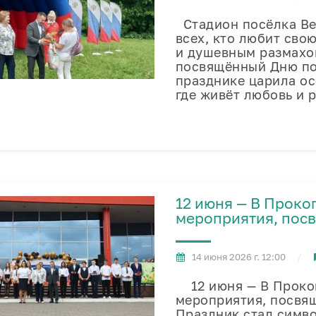
Стадион посёлка Ве
всех, кто любит сво
и душевным размахо
посвящённый Дню по
празднике царила ос
где живёт любовь и
12 июня — В Прок
мероприятия, пос
14 июня 2026 г. 12:00
12 июня — В Проко
мероприятия, посвя
Праздник стал симв