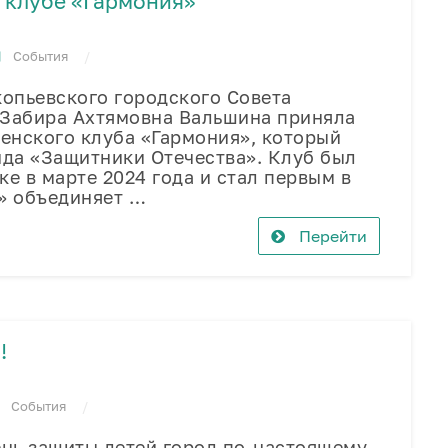
 клубе «Гармония»
События
пьевского городского Совета
 Забира Ахтямовна Вальшина приняла
женского клуба «Гармония», который
нда «Защитники Отечества». Клуб был
ке в марте 2024 года и стал первым в
» объединяет …
Перейти
!
События
нь защиты детей город по-настоящему