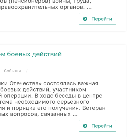
ов (пенсионеров) войны, труда,
правоохранительных органов. …
Перейти
ом боевых действий
События
и Отечества» состоялась важная
 боевых действий, участником
 операции. В ходе беседы в центре
тема необходимого серьёзного
я и порядка его получения. Ветеран
ных вопросов, связанных …
Перейти