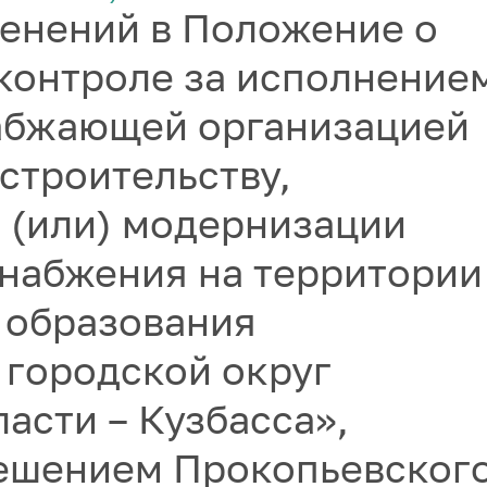
енений в Положение о
контроле за исполнение
абжающей организацией
 строительству,
 (или) модернизации
снабжения на территории
 образования
 городской округ
асти – Кузбасса»,
ешением Прокопьевског