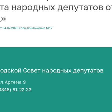
та народных депутатов о
1»
т 04.07.2026 спец.приложение №17
одской Совет народных депутатов
ул.Артема 9
3846) 61-22-33