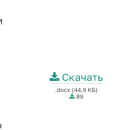
м
Скачать
.docx (44,9 КБ)
89
о