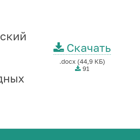
вский
Скачать
.docx (44,9 КБ)
91
дных