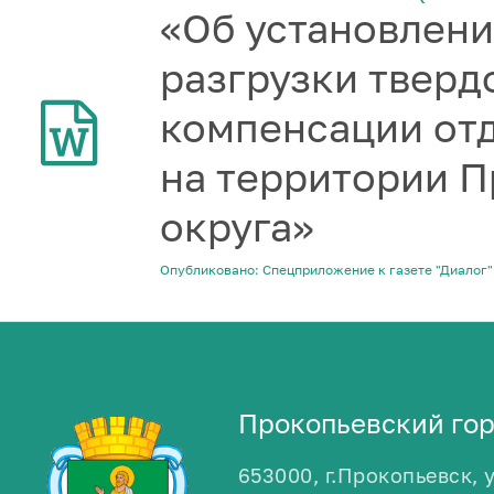
«Об установлени
разгрузки тверд
компенсации от
на территории П
округа»
Опубликовано: Спецприложение к газете "Диалог" 
Прокопьевский гор
653000, г.Прокопьевск, 