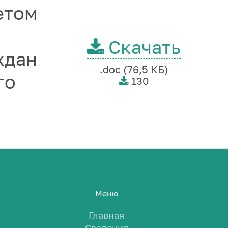
етом
Скачать
ждан
.doc (76,5 КБ)
го
130
Меню
Главная